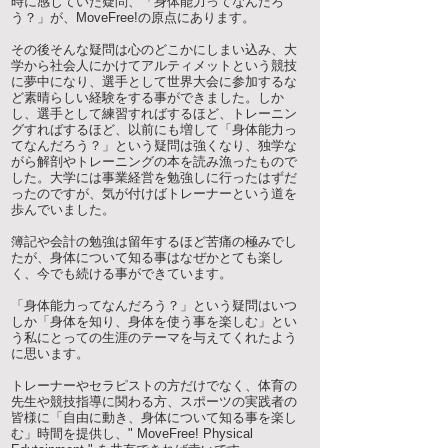
時に感じていた疑問、「身体能力ってなんだろ
う？」が、MoveFree!の原点にあります。
その後そんな疑問は心のどこかにしまい込み、大
学から社会人にかけてアルティメットという競技
に夢中になり、選手として世界大会に参加するな
ど素晴らしい経験をする事ができました。しか
し、選手として練習すればするほど、トレーニン
グすればするほど、以前にも増して「身体能力っ
てなんだろう？」という疑問は強くなり、独学な
がら解剖やトレーニングの本を読み漁ったもので
した。大学には事業経営を勉強しに行ったはずだ
ったのですが、気が付けばトレーナーという道を
歩んでいました。
簿記や会計の勉強は留年するほど苦痛の極みでし
たが、身体について知る事はなぜかとても楽し
く、今でも続ける事ができています。
「身体能力ってなんだろう？」という疑問はいつ
しか「身体を知り、身体を使う事を楽しむ」とい
う私にとっての生涯のテーマを与えてくれたよう
に思います。
トレーナーやセラピストの方だけでなく、体育の
先生や競技指導に関わる方、スポーツの実践者の
皆様に「自由に動き、身体について知る事を楽し
む」時間を提供し、" MoveFree! Physical