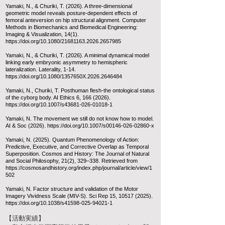
Yamaki, N., & Churiki, T. (2026). A three-dimensional
geometric model reveals posture-dependent effects of
femoral anteversion on hip structural alignment. Computer
Methods in Biomechanics and Biomedical Engineering:
Imaging & Visualization, 14(1).
https://doi.org/10.1080/21681163.2026.2657985
Yamaki, N., & Churiki, T. (2026). A minimal dynamical model
linking early embryonic asymmetry to hemispheric
lateralization. Laterality, 1-14.
https://doi.org/10.1080/1357650X.2026.2646484
Yamaki, N., Churiki, T. Posthuman flesh-the ontological status
of the cyborg body. AI Ethics 6,
166 (2026)
.
https://doi.org/10.1007/s43681-026-01018-1
Yamaki, N. The movement we still do not know how to model.
AI & Soc (2026).
https://doi.org/10.1007/s00146-026-02860-x
Yamaki, N. (2025). Quantum Phenomenology of Action:
Predictive, Executive, and Corrective Overlap as Temporal
Superposition. Cosmos and History: The Journal of Natural
and Social Philosophy, 21(2), 329–338. Retrieved from
https://cosmosandhistory.org/index.php/journal/article/view/1
502
Yamaki, N. Factor structure and validation of the Motor
Imagery Vividness Scale (MIV-S). Sci Rep 15,
10517 (2025)
.
https://doi.org/10.1038/s41598-025-94021-1
【活動実績
】