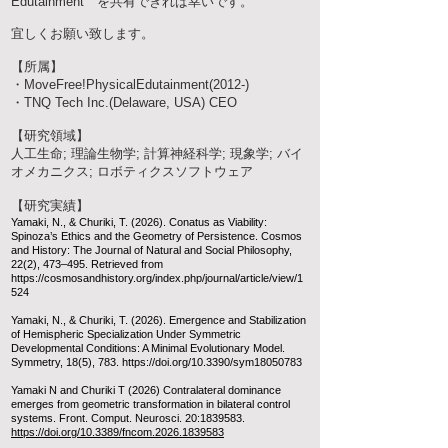
Edutainment " を共有できれば幸いです。
宜しくお願い致します。
【所属】
・MoveFree!PhysicalEdutainment(2012-)
・TNQ Tech Inc.(Delaware, USA) CEO
【研究領域
】
人工生命; 理論生物学; 計算神経科学; 現象学; バイ
オメカニクス; ロボティクスソフトウェア
【研究実績
】
Yamaki, N., & Churiki, T. (2026). Conatus as Viability:
Spinoza’s Ethics and the Geometry of Persistence. Cosmos
and History: The Journal of Natural and Social Philosophy,
22(2), 473–495. Retrieved from
https://cosmosandhistory.org/index.php/journal/article/view/1
524
Yamaki, N., & Churiki, T. (2026). Emergence and Stabilization
of Hemispheric Specialization Under Symmetric
Developmental Conditions: A Minimal Evolutionary Model.
Symmetry, 18(5), 783.
https://doi.org/10.3390/sym18050783
Yamaki N and Churiki T (2026) Contralateral dominance
emerges from geometric transformation in bilateral control
systems. Front. Comput. Neurosci. 20:
1839583
.
https://doi.org/10.3389/fncom.2026.1839583