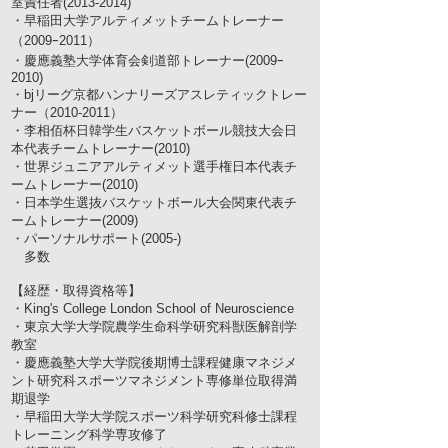
室責任者(2013-2014)
・早稲田大学アルティメットチームトレーナー
（2009ｰ2011）
・慶應義塾大学体育会剣道部トレーナー(2009ｰ
2010)
・bjリーグ京都ハンナリーズアスレティックトレー
ナー（2010-2011）
・李相佰杯日韓学生バスケットボール競技大会日
本代表チームトレーナー(2010)
・世界ジュニアアルティメット選手権日本代表チ
ームトレーナー(2010)
・日本学生選抜バスケットボール大会関東代表チ
ームトレーナー(2009)
・パーソナルサポート(2005-)
多数
【経歴・取得資格等】
・King's College London School of Neuroscience
・東京大学大学院農学生命科学研究科獣医解剖学
教室
・慶應義塾大学大学院後期博士課程健康マネジメ
ント研究科スポーツマネジメント専修単位取得満
期退学
・早稲田大学大学院スポーツ科学研究科修士課程
トレーニング科学専攻修了