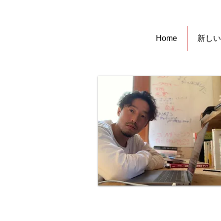
Home
新しい
대표 야마키 노부키(야마키 노부치카