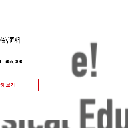
A受講料
일
할
0
¥55,000
반
인
가
가
히 보기