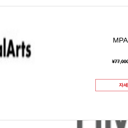
MP
¥77,00
자세