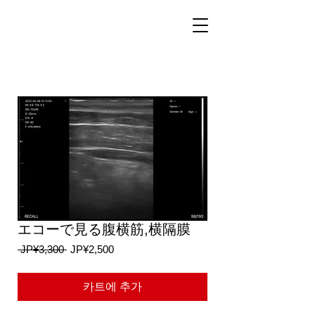
エコーで見る腹横筋,横隔膜
일
할
 JP¥3,300 
JP¥2,500
반
인
가
가
카트에 추가