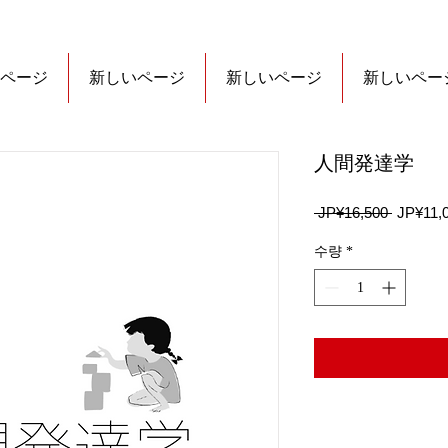
ページ
新しいページ
新しいページ
新しいペー
人間発達学
일
 JP¥16,500 
JP¥11,
반
가
수량
*