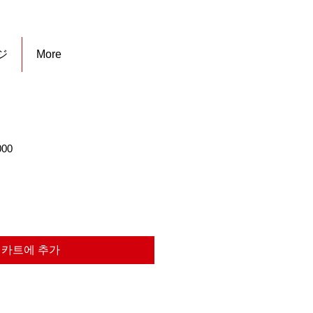
ジ
More
할
000
인
가
카트에 추가