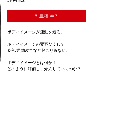
가
JP¥4,500
격
카트에 추가
ボディイメージが運動を造る。
ボディイメージの変容なくして
姿勢/運動改善など起こり得ない。
ボディイメージとは何か？
どのように評価し、介入していくのか？
ボディイメージに関する基礎知識から
臨床で使える評価・エクササイズまで
筋/関節のみの世界から
パラダイムシフトが、今始まる。