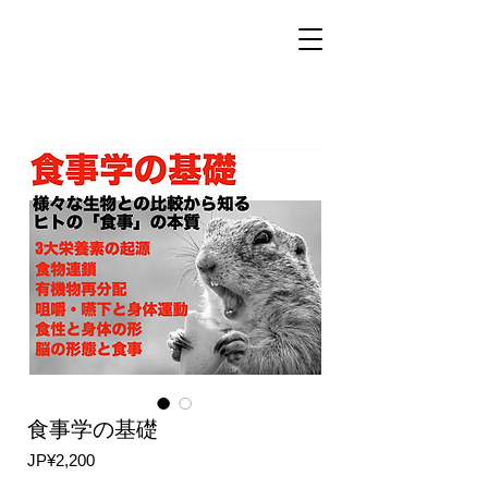
食事学の基礎
가
JP¥2,200
격