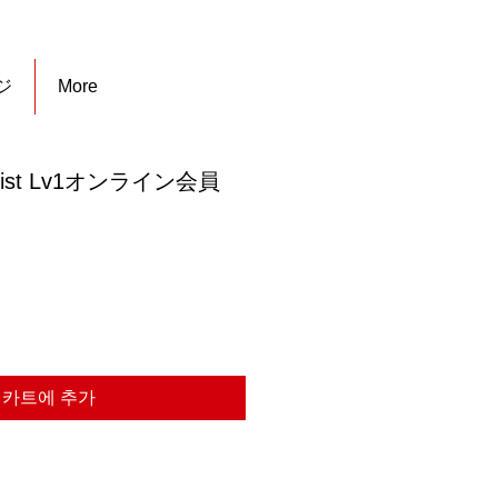
ジ
More
rapist Lv1オンライン会員
카트에 추가