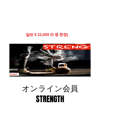
​※전 과정 수료자는 MoveFree!STRENGTH를 부여
<수강 방법>
아래 지불 양식에서 수강료를 지불하십시오.
​※정원 6명
일반 ¥24,200
일반 ¥ 22,000 (5 명 한정)
/ 정회원 ¥13,200
オンライン会員
STRENGTH
일
할
¥13,200
¥11,000
반
인
가
가