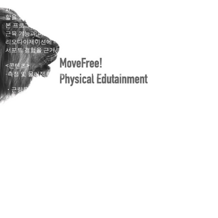
1RM을 증가시키는 것만으로는
경기에서 스트롱스의 역
할을 할 수는 없다.
본 프로그램에서는, 측정·피지컬 테스트의 책정·획득한
근육 기능과 퍼포먼스의 연결, 그리고 프로그램 작성·피
리오다이제이션에 대해서, 다양한 경기에서의 스트롱스
서포트 경험을 근거로 공유합니다.
<콘텐츠>
·
측정 및 물리적 테스트 개발 (스크리닝, 테스트, 평가)
・근량을 증가시키기 위한 트레이닝과 그 생각(웨이트 트
레이닝, 자체 무게)
· 근력, 파워를 향상시키는 다양한 종목 (퀵 리프트, 자중
에 의한 파워 발휘)
・기능 트레이닝을 재고한다(다양한 방향으로의 힘 발휘)
・경기 특이적 트레이닝의 작성(에너지 대사, 동작으로부
터)
・근육 기능과 퍼포먼스의 연결(신체 컨트롤, 인지적 태
스크)
· 프로그램 작성 ·
마침표 다이제이션
​※전 과정 온라인 아카이브 10월 1일 개강